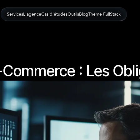
Services
L'agence
Cas d'études
Outils
Blog
Thème FullStack
E-Commerce : Les Obl