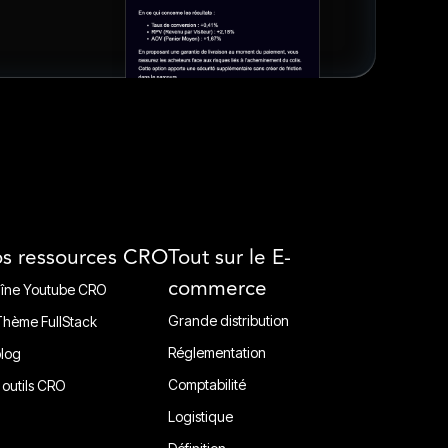
s ressources CRO
Tout sur le E-
commerce
îne Youtube CRO
îne Youtube CRO
Grande distribution
Thème FullStack
Grande distribution
Thème FullStack
Réglementation
blog
Réglementation
blog
Comptabilité
 outils CRO
Comptabilité
 outils CRO
Logistique
Ligistique