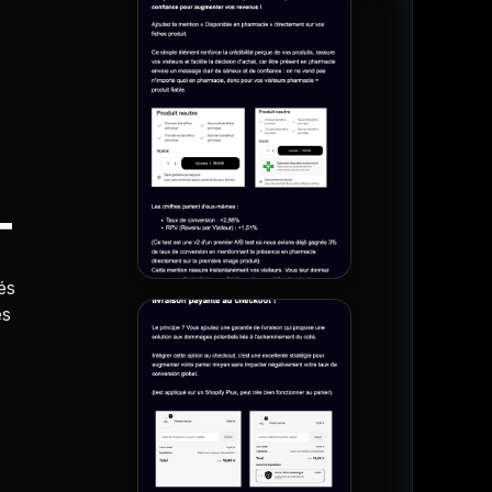
T
és
es