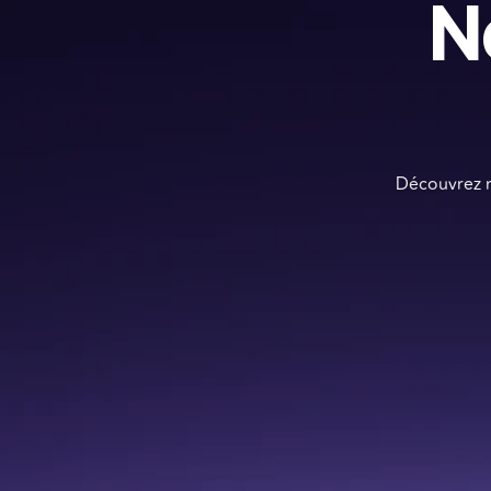
N
Découvrez n