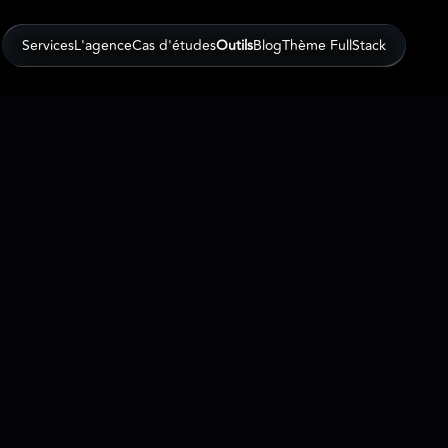
SHOW
Services
L'agence
Cas d'études
Outils
Blog
Thème FullStack
SHOW