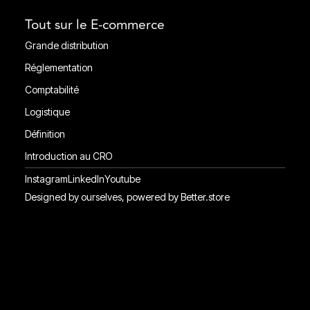
Nos outils CRO
Tout sur le E-commerce
Grande distribution
Grande distribution
Réglementation
Réglementation
Comptabilité
Comptabilité
Logistique
Ligistique
Définition
Définition
Introduction au CRO
Introduction au CRO
Instagram
LinkedIn
Youtube
Instagram
LinkedIn
Youtube
Designed by ourselves, powered by Better.store