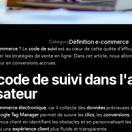
Category
Définition e-commerce
ommerce
? Le
code de suivi
est au cœur de cette quête d'effica
ner les stratégies de vente en ligne. Dans cet article, nous al
eur en conversions accrues.
ode de suivi dans l'
isateur
mmerce électronique
, car il collecte des
données
précieuses s
ogle Tag Manager
permet de suivre les
clics
, les
conversions
,
ce client en identifiant les obstacles et en personnalisant les 
si une
expérience client
plus fluide et transparente.