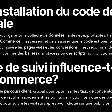
stallation du code d
ale
pour garantir la collecte de
données
fiables et exploitables. P
Commerce
, il est essentiel de s'assurer que le
code
est bien p
ur suivre les
pages vues
et les
conversions
. Il est recommand
ses, comme des
balises
mal placées ou des
scripts
non fonctionn
e suivi influence-t-
-commerce?
 le
parcours client
, crucial pour optimiser les
taux de conversi
t de rectifier rapidement les points de friction, tels que des p
k
pour suivre les visiteurs après avoir cliqué sur une publicité