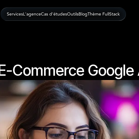
Services
L'agence
Cas d'études
Outils
Blog
Thème FullStack
 E-Commerce Google 