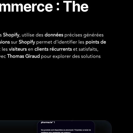
commerce : The
es
Shopify
, utilise des
données
précises générées
sions
sur
Shopify
permet d'identifier les
points de
t les
visiteurs
en
clients récurrents
et satisfaits,
vec
Thomas Giraud
pour explorer des solutions