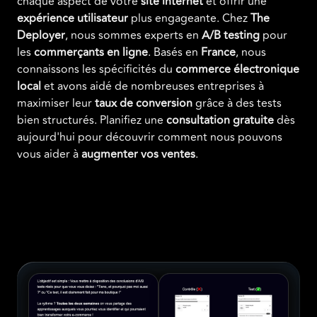
chaque aspect de votre
site internet
et offrir une
expérience utilisateur
plus engageante. Chez
The
Deployer
, nous sommes experts en
A/B testing
pour
les
commerçants en ligne
. Basés en
France
, nous
connaissons les spécificités du
commerce électronique
local
et avons aidé de nombreuses entreprises à
maximiser leur
taux de conversion
grâce à des tests
bien structurés. Planifiez une
consultation gratuite
dès
aujourd'hui pour découvrir comment nous pouvons
vous aider à
augmenter vos ventes
.