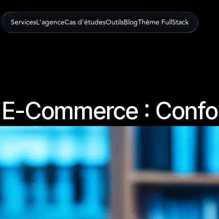
Services
L'agence
Cas d'études
Outils
Blog
Thème FullStack
 E-Commerce : Confor