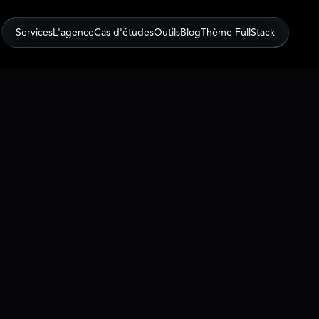
SHOW
Services
L'agence
Cas d'études
Outils
Blog
Thème FullStack
SHOW