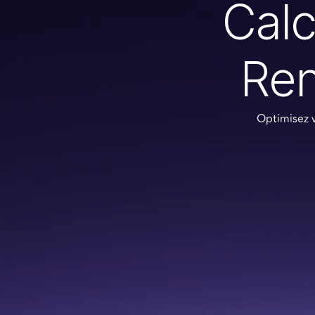
Calc
Ren
Optimisez v