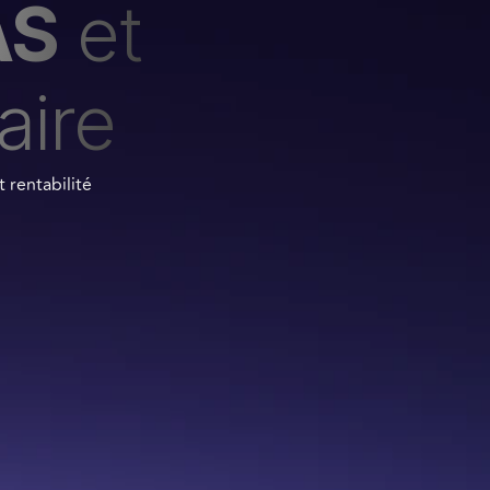
AS
et
aire
 rentabilité