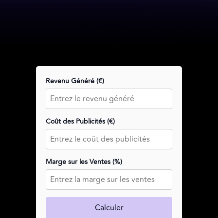
Revenu Généré (€)
Coût des Publicités (€)
Marge sur les Ventes (%)
Calculer