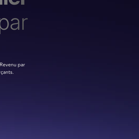
par
 Revenu par
çants.