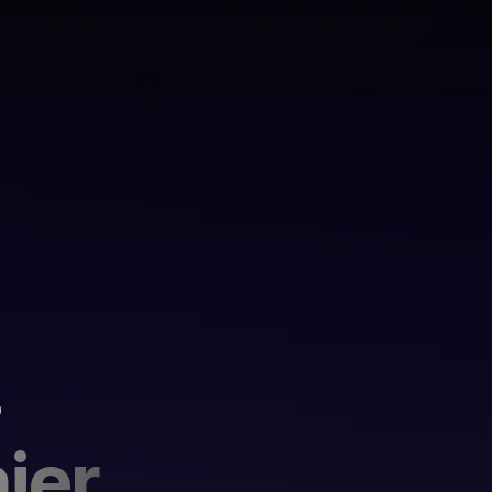
n
ier