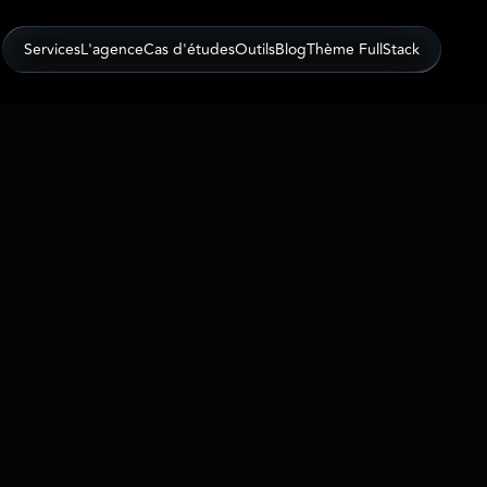
SHOW
Services
L'agence
Cas d'études
Outils
Blog
Thème FullStack
SHOW