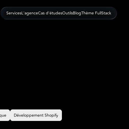
SHOW
Services
L'agence
Cas d'études
Outils
Blog
Thème FullStack
SHOW
ique
Développement Shopify
ique
Développement Shopify