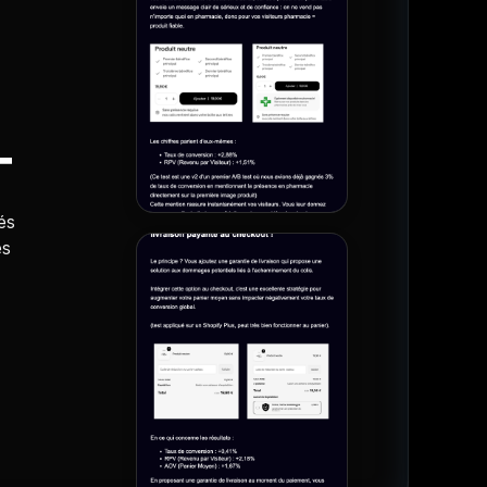
T
és
es