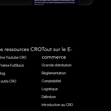
s ressources CRO
Tout sur le E-
commerce
îne Youtube CRO
îne Youtube CRO
Grande distribution
Thème FullStack
Grande distribution
Thème FullStack
Réglementation
blog
Réglementation
blog
Comptabilité
 outils CRO
Comptabilité
 outils CRO
Logistique
Ligistique
Définition
Définition
Introduction au CRO
Introduction au CRO